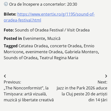
Ora de începere a concertelor: 20:30
Bilete:
https://www.entertix.ro/g/1195/sound-of-
oradea-festival.html
Foto:
Sounds of Oradea Festival / Visit Oradea
Posted in
Evenimente
,
Muzică
Tagged
Cetatea Oradea
,
concerte Oradea
,
Ennio
Morricone
,
evenimente Oradea
,
Gabriela Montero
,
Sounds of Oradea
,
Teatrul Regina Maria
Post
Previous:
Next:
navigation
„The Nonconformist”, la
Jazz in the Park 2026 aduce
Timișoara: artă vizuală,
la Cluj peste 20 de artiști
muzică și libertate creativă
din 14 țări