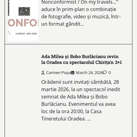
Nonconformist / On my travels…”
aduce în prim-plan o combinație
de fotografie, video și muzică, într-
un format gândit…
Ada Milea și Bobo Burlăcianu revin
la Oradea cu spectacolul Chirița’n 2+1
Carmen Popa
March 24, 2026
0
Orădenii sunt invitați sâmbătă, 28
martie 2026, la un spectacol inedit
semnat de Ada Milea și Bobo
Burlăcianu. Evenimentul va avea
loc de la ora 20:00, la Casa
Tineretului Oradea. …