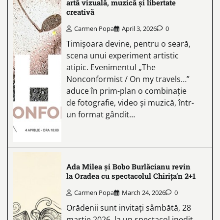
artă vizuală, muzică și libertate
creativă
Carmen Popa
April 3, 2026
0
Timișoara devine, pentru o seară,
scena unui experiment artistic
atipic. Evenimentul „The
Nonconformist / On my travels…”
aduce în prim-plan o combinație
de fotografie, video și muzică, într-
un format gândit…
Ada Milea și Bobo Burlăcianu revin
la Oradea cu spectacolul Chirița’n 2+1
Carmen Popa
March 24, 2026
0
Orădenii sunt invitați sâmbătă, 28
martie 2026, la un spectacol inedit