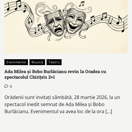
Evenimente
Muzică
Teatru
Ada Milea și Bobo Burlăcianu revin la Oradea cu
spectacolul Chirița’n 2+1
0
Orădenii sunt invitați sâmbătă, 28 martie 2026, la un
spectacol inedit semnat de Ada Milea și Bobo
Burlăcianu. Evenimentul va avea loc de la ora […]