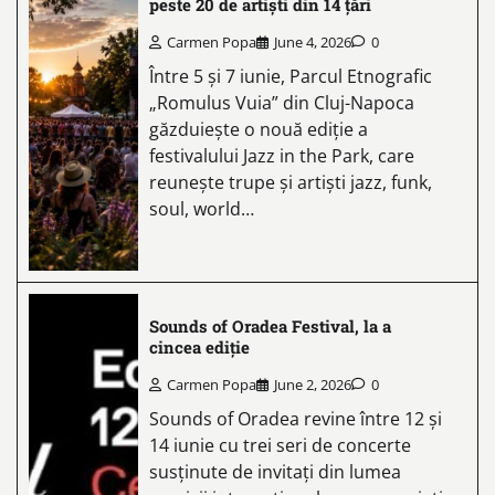
peste 20 de artiști din 14 țări
Carmen Popa
June 4, 2026
0
Între 5 și 7 iunie, Parcul Etnografic
„Romulus Vuia” din Cluj-Napoca
găzduiește o nouă ediție a
festivalului Jazz in the Park, care
reunește trupe și artiști jazz, funk,
soul, world…
Sounds of Oradea Festival, la a
cincea ediție
Carmen Popa
June 2, 2026
0
Sounds of Oradea revine între 12 și
14 iunie cu trei seri de concerte
susținute de invitați din lumea