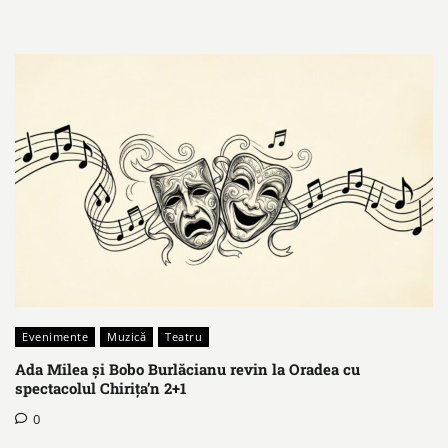
Evenimente
Muzică
Teatru
Ada Milea și Bobo Burlăcianu revin la Oradea cu
spectacolul Chirița’n 2+1
0