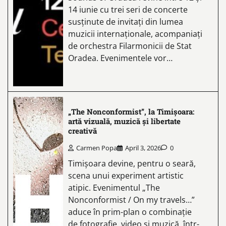
14 iunie cu trei seri de concerte
susținute de invitați din lumea
muzicii internaționale, acompaniați
de orchestra Filarmonicii de Stat
Oradea. Evenimentele vor…
„The Nonconformist”, la Timișoara:
artă vizuală, muzică și libertate
creativă
Carmen Popa
April 3, 2026
0
Timișoara devine, pentru o seară,
scena unui experiment artistic
atipic. Evenimentul „The
Nonconformist / On my travels…”
aduce în prim-plan o combinație
de fotografie, video și muzică, într-