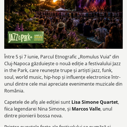
Între 5 și 7 iunie, Parcul Etnografic „Romulus Vuia” din
Cluj-Napoca găzduiește o nouă ediție a festivalului Jazz
in the Park, care reunește trupe și artiști jazz, funk,
soul, world music, hip-hop și influențe electronice într-
unul dintre cele mai apreciate evenimente muzicale din
România.
Capetele de afiș ale ediției sunt
Lisa Simone Quartet
,
fiica legendarei Nina Simone, și
Marcos Valle
, unul
dintre pionierii bossa nova.
Printre punctele forte ale festivalului se numără și