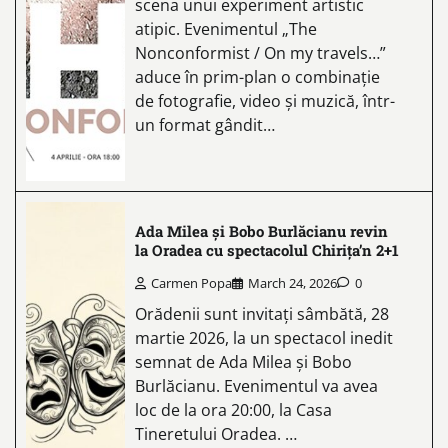
scena unui experiment artistic
atipic. Evenimentul „The
Nonconformist / On my travels…”
aduce în prim-plan o combinație
de fotografie, video și muzică, într-
un format gândit…
Ada Milea și Bobo Burlăcianu revin
la Oradea cu spectacolul Chirița’n 2+1
Carmen Popa
March 24, 2026
0
Orădenii sunt invitați sâmbătă, 28
martie 2026, la un spectacol inedit
semnat de Ada Milea și Bobo
Burlăcianu. Evenimentul va avea
loc de la ora 20:00, la Casa
Tineretului Oradea. …