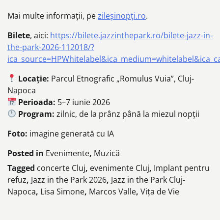
Mai multe informații, pe
zileșinopți.ro
.
Bilete
, aici:
https://bilete.jazzinthepark.ro/bilete-jazz-in-
the-park-2026-112018/?
ica_source=HPWhitelabel&ica_medium=whitelabel&ica_
Locație:
Parcul Etnografic „Romulus Vuia”, Cluj-
Napoca
Perioada:
5–7 iunie 2026
Program:
zilnic, de la prânz până la miezul nopții
Foto:
imagine generată cu IA
Posted in
Evenimente
,
Muzică
Tagged
concerte Cluj
,
evenimente Cluj
,
Implant pentru
refuz
,
Jazz in the Park 2026
,
Jazz in the Park Cluj-
Napoca
,
Lisa Simone
,
Marcos Valle
,
Vița de Vie