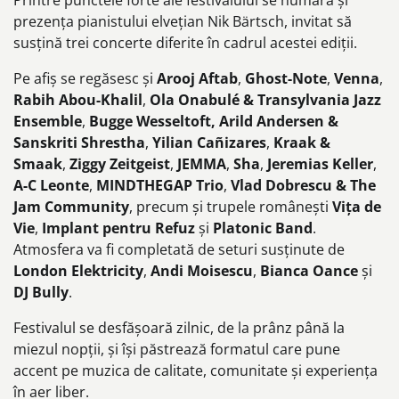
prezența pianistului elvețian Nik Bärtsch, invitat să
susțină trei concerte diferite în cadrul acestei ediții.
Pe afiș se regăsesc și
Arooj Aftab
,
Ghost-Note
,
Venna
,
Rabih Abou-Khalil
,
Ola Onabulé & Transylvania Jazz
Ensemble
,
Bugge Wesseltoft, Arild Andersen &
Sanskriti Shrestha
,
Yilian Cañizares
,
Kraak &
Smaak
,
Ziggy Zeitgeist
,
JEMMA
,
Sha
,
Jeremias Keller
,
A-C Leonte
,
MINDTHEGAP Trio
,
Vlad Dobrescu & The
Jam Community
, precum și trupele românești
Vița de
Vie
,
Implant pentru Refuz
și
Platonic Band
.
Atmosfera va fi completată de seturi susținute de
London Elektricity
,
Andi Moisescu
,
Bianca Oance
și
DJ Bully
.
Festivalul se desfășoară zilnic, de la prânz până la
miezul nopții, și își păstrează formatul care pune
accent pe muzica de calitate, comunitate și experiența
în aer liber.